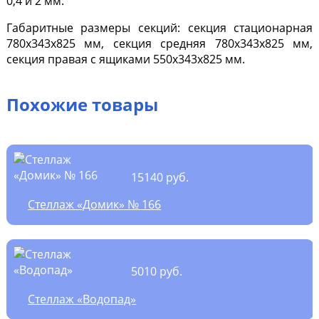
0,4 и 2 мм.
Габаритные размеры секций: секция стационарная
780х343х825 мм, секция средняя 780х343х825 мм,
секция правая с ящиками 550х343х825 мм.
Похожие товары
15140 руб.
Стеллаж «Домик» № 166
5010 руб.
Стеллаж «Водопад»